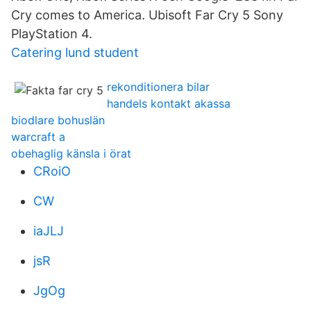
Cry comes to America. Ubisoft Far Cry 5 Sony
PlayStation 4.
Catering lund student
rekonditionera bilar
handels kontakt akassa
biodlare bohuslän
warcraft a
obehaglig känsla i örat
CRoiO
CW
iaJLJ
jsR
JgOg