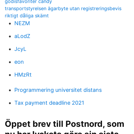
godisfavoriter candy
transportstyrelsen ägarbyte utan registreringsbevis
riktigt dåliga skämt
NEZM
aLodZ
JcyL
eon
HMzRt
Programmering universitet distans
Tax payment deadline 2021
Öppet brev till Postnord, som