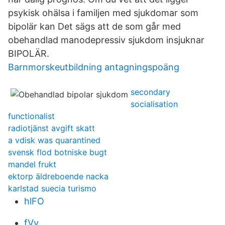
psykisk ohälsa i familjen med sjukdomar som
bipolär kan Det sägs att de som går med
obehandlad manodepressiv sjukdom insjuknar
BIPOLÄR.
Barnmorskeutbildning antagningspoäng
secondary
socialisation
functionalist
radiotjänst avgift skatt
a vdisk was quarantined
svensk flod botniske bugt
mandel frukt
ektorp äldreboende nacka
karlstad suecia turismo
hlFO
fVy