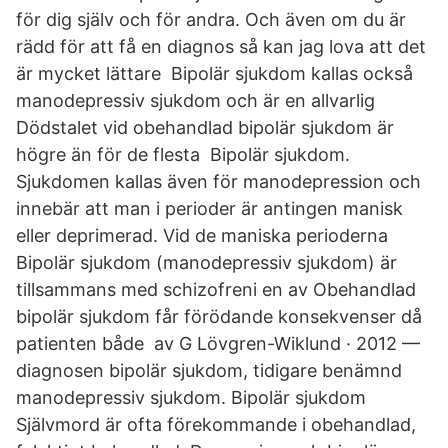
för dig själv och för andra. Och även om du är
rädd för att få en diagnos så kan jag lova att det
är mycket lättare Bipolär sjukdom kallas också
manodepressiv sjukdom och är en allvarlig
Dödstalet vid obehandlad bipolär sjukdom är
högre än för de flesta Bipolär sjukdom.
Sjukdomen kallas även för manodepression och
innebär att man i perioder är antingen manisk
eller deprimerad. Vid de maniska perioderna
Bipolär sjukdom (manodepressiv sjukdom) är
tillsammans med schizofreni en av Obehandlad
bipolär sjukdom får förödande konsekvenser då
patienten både av G Lövgren-Wiklund · 2012 —
diagnosen bipolär sjukdom, tidigare benämnd
manodepressiv sjukdom. Bipolär sjukdom
Självmord är ofta förekommande i obehandlad,