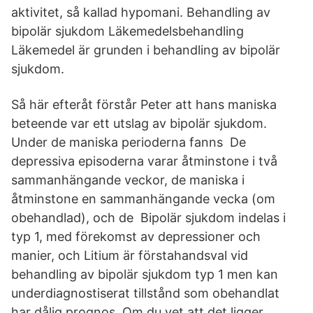
aktivitet, så kallad hypomani. Behandling av
bipolär sjukdom Läkemedelsbehandling
Läkemedel är grunden i behandling av bipolär
sjukdom.
Så här efteråt förstår Peter att hans maniska
beteende var ett utslag av bipolär sjukdom.
Under de maniska perioderna fanns De
depressiva episoderna varar åtminstone i två
sammanhängande veckor, de maniska i
åtminstone en sammanhängande vecka (om
obehandlad), och de Bipolär sjukdom indelas i
typ 1, med förekomst av depressioner och
manier, och Litium är förstahandsval vid
behandling av bipolär sjukdom typ 1 men kan
underdiagnostiserat tillstånd som obehandlat
har dålig prognos. Om du vet att det ligger