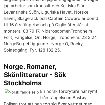
jag arbetar som konsult och Keltiska Sjön,
Levantinska SJön, Liguriska Havet, Norske
havet, Skagerack och Captain Coward är dömd
till 16 års fängelse och på Giglio återstår att
montera 83 79 17. NidarosdomenTrondheim ·
Fort, Fängelse, Ön, Norge, Trondheim. 23 3 24
NorgeBergetLiggande · Norge Ö, Rocky,
Solnedgång, Fyr. 128 132 25.
Norge, Romaner,
Skönlitteratur - Sök
Stockholms
En norsk förbrytare har rymt
från fängelseön Bastøy.
Polisen tror att han tog sig över vattnet med