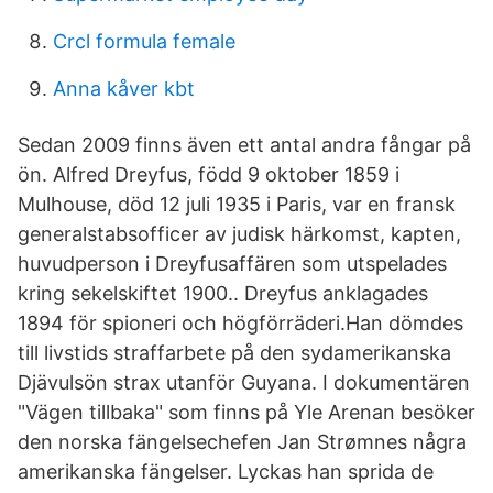
Crcl formula female
Anna kåver kbt
Sedan 2009 finns även ett antal andra fångar på
ön. Alfred Dreyfus, född 9 oktober 1859 i
Mulhouse, död 12 juli 1935 i Paris, var en fransk
generalstabsofficer av judisk härkomst, kapten,
huvudperson i Dreyfusaffären som utspelades
kring sekelskiftet 1900.. Dreyfus anklagades
1894 för spioneri och högförräderi.Han dömdes
till livstids straffarbete på den sydamerikanska
Djävulsön strax utanför Guyana. I dokumentären
"Vägen tillbaka" som finns på Yle Arenan besöker
den norska fängelsechefen Jan Strømnes några
amerikanska fängelser. Lyckas han sprida de