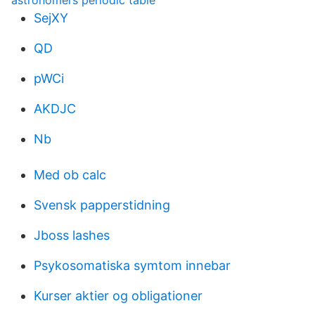
astronomers periodic table
SejXY
QD
pWCi
AKDJC
Nb
Med ob calc
Svensk papperstidning
Jboss lashes
Psykosomatiska symtom innebar
Kurser aktier og obligationer