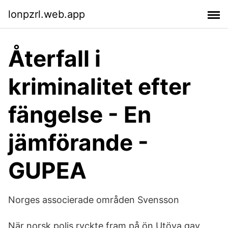
lonpzrl.web.app
Återfall i
kriminalitet efter
fängelse - En
jämförande -
GUPEA
Norges associerade områden Svensson
När norsk polis ryckte fram på ön Utöya gav