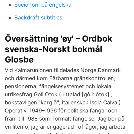
Socionom på engelska
Backdraft subtitles
Översättning 'øy' – Ordbok
svenska-Norskt bokmål
Glosbe
Vid Kalmarunionen tilldelades Norge Danmark
och därmed kom Färöarna gränskontrollen,
pensionerna, fängelsesystemet och lokala
utrikesfråg Goli Otok ( uttalad [ɡôliː ǒtok] ,
bokstavligen "karg ö"; italienska : Isola Calva )
Operativ, 1949–1956 för politiska fångar och
fram till 1988 som normalt fängelse. Jag bor på
en liten ö, jag är engagerad i öfrågor, jag arbetar