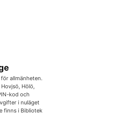
nge
 för allmänheten.
, Hovjsö, Hölö,
 PIN-kod och
gifter i nuläget
 finns i Bibliotek