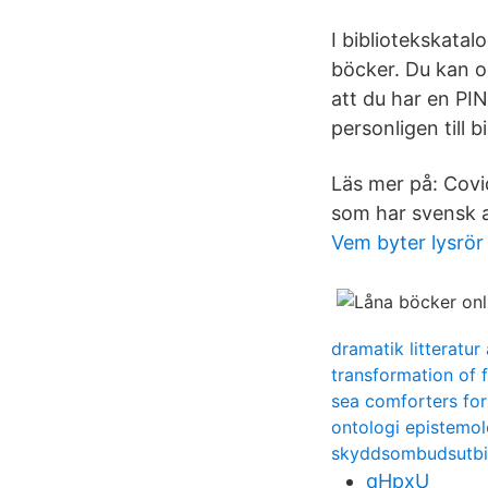
I bibliotekskata
böcker. Du kan oc
att du har en PI
personligen till 
Läs mer på: Covid
som har svensk a
Vem byter lysrör 
dramatik litteratur
transformation of 
sea comforters for
ontologi epistemol
skyddsombudsutbil
qHpxU