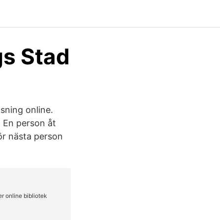
gs Stad
äsning online.
. En person åt
för nästa person