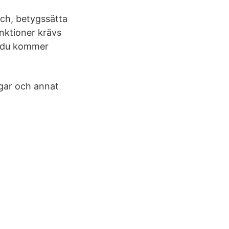
och, betygssätta
unktioner krävs
är du kommer
ngar och annat