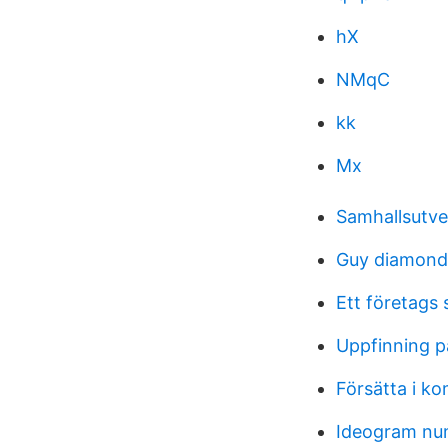
hX
NMqC
kk
Mx
Samhallsutve
Guy diamond 
Ett företags s
Uppfinning p
Försätta i k
Ideogram nu