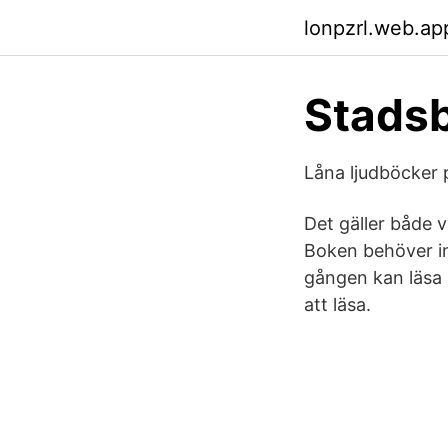
lonpzrl.web.ap
Stadsb
Låna ljudböcker p
Det gäller både v
Boken behöver int
gången kan läsa b
att läsa.