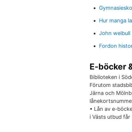
Gymnasieskol
Hur manga la
John weibull
Fordon histor
E-böcker &
Biblioteken i Sö
Förutom stadsbibl
Järna och Mölnbo
lånekortsnummer 
• Lån av e-böcker
i Västs utbud få