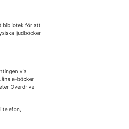
bibliotek för att
fysiska ljudböcker
ntingen via
 Låna e-böcker
heter Overdrive
ltelefon,