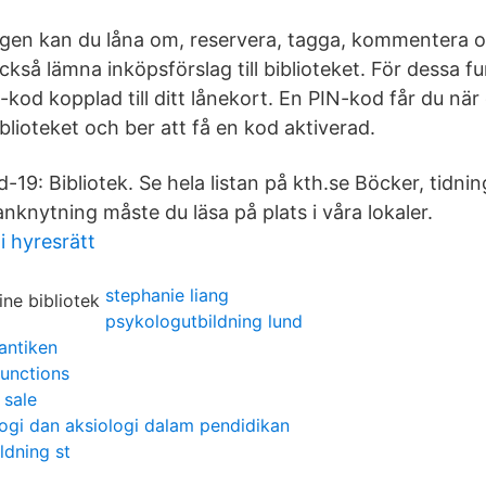
logen kan du låna om, reservera, tagga, kommentera 
kså lämna inköpsförslag till biblioteket. För dessa f
N-kod kopplad till ditt lånekort. En PIN-kod får du n
biblioteket och ber att få en kod aktiverad.
-19: Bibliotek. Se hela listan på kth.se Böcker, tidni
nknytning måste du läsa på plats i våra lokaler.
i hyresrätt
stephanie liang
psykologutbildning lund
 antiken
functions
 sale
ogi dan aksiologi dalam pendidikan
dning st