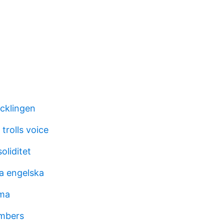
cklingen
trolls voice
oliditet
a engelska
oma
mbers