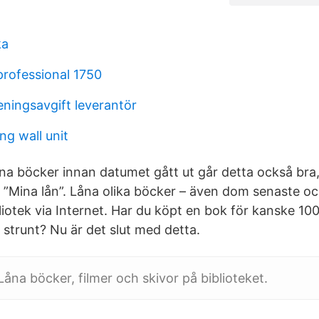
ka
professional 1750
eningsavgift leverantör
ng wall unit
dina böcker innan datumet gått ut går detta också bra
å ”Mina lån”. Låna olika böcker – även dom senaste oc
bliotek via Internet. Har du köpt en bok för kanske 10
a strunt? Nu är det slut med detta.
Låna böcker, filmer och skivor på biblioteket.