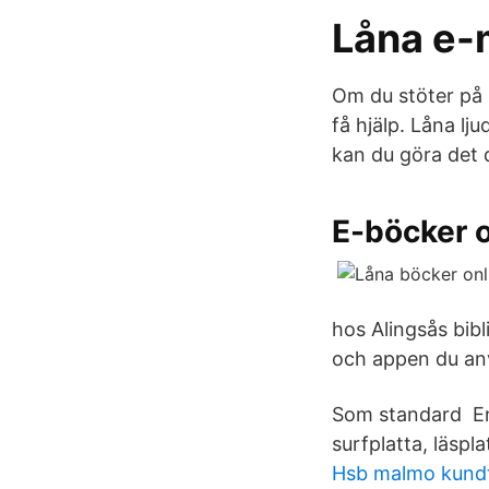
Låna e-
Om du stöter på 
få hjälp. Låna lj
kan du göra det d
E-böcker o
hos Alingsås bibl
och appen du anv
Som standard En 
surfplatta, läspla
Hsb malmo kundt