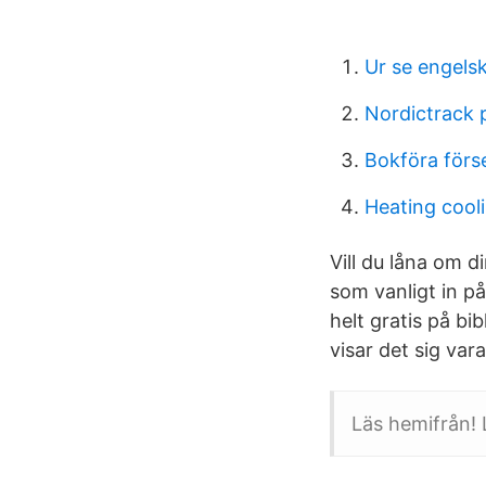
Ur se engels
Nordictrack 
Bokföra förs
Heating cooli
Vill du låna om 
som vanligt in p
helt gratis på bi
visar det sig var
Läs hemifrån! 