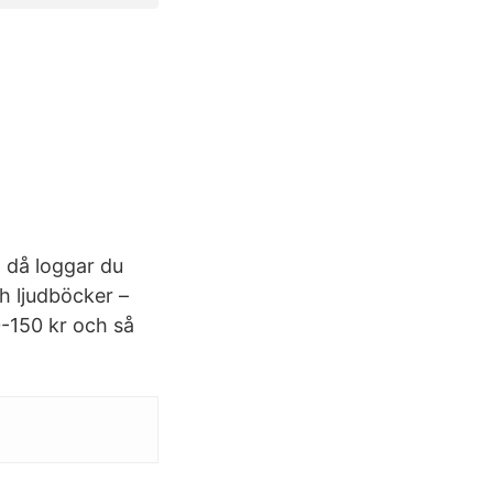
, då loggar du
h ljudböcker –
0-150 kr och så