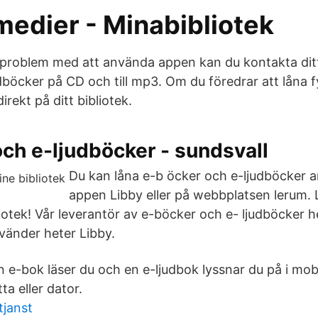
medier - Minabibliotek
problem med att använda appen kan du kontakta ditt 
udböcker på CD och till mp3. Om du föredrar att låna 
irekt på ditt bibliotek.
ch e-ljudböcker - sundsvall
Du kan låna e-b öcker och e-ljudböcker a
appen Libby eller på webbplatsen lerum.
iotek! Vår leverantör av e-böcker och e- ljudböcker 
änder heter Libby.
e-bok läser du och en e-ljudbok lyssnar du på i mobi
tta eller dator.
janst